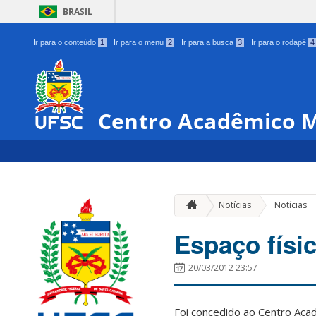
BRASIL
Ir para o conteúdo
1
Ir para o menu
2
Ir para a busca
3
Ir para o rodapé
4
Centro Acadêmico M
Notícias
Notícias
Espaço fís
20/03/2012 23:57
Foi concedido ao Centro Acad