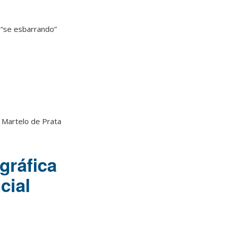
 “se esbarrando”
 Martelo de Prata
gráfica
cial