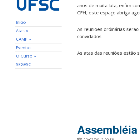
anos de muita luta, enfim co
CFH, este espaço abriga ago
Início
As reuniões ordinárias serão
Atas »
convidados.
CAMP »
Eventos
As atas das reuniões estão s
O Curso »
SEGESC
Assembléia 
20/03/2012 00:58