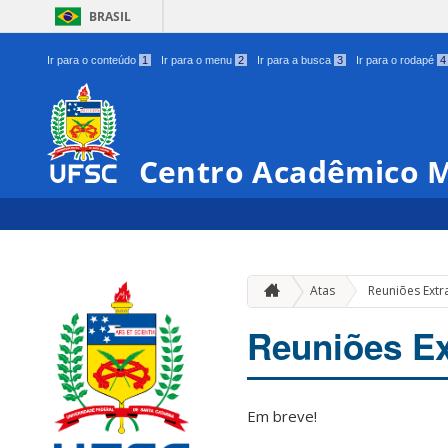
BRASIL
Ir para o conteúdo
1
Ir para o menu
2
Ir para a busca
3
Ir para o rodapé
4
Centro Acadêmico M
Atas
Reuniões Extr
Reuniões Ex
Em breve!